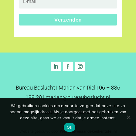
Verzenden
Bureau Boslucht | Marian van Riel |
06 – 386
199 39
|
marian@bureauboslucht.nl
We gebruiken cookies om ervoor te zorgen dat onze site zo
soepel mogelijk draait. Als je doorgaat met het gebruiken van
Privacy verkaring
|
Algemene voorwaarden
deze site, gaan we er vanuit dat je ermee instemt.
Ok
Website gebouwd door
Webbouwenaandekeukentafel.nl