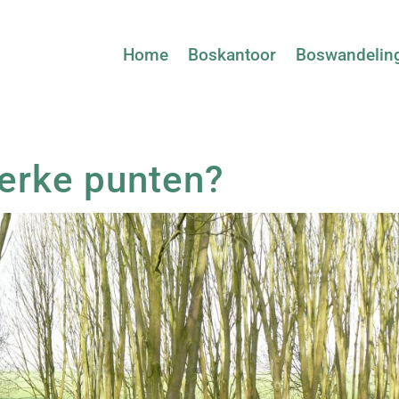
Home
Boskantoor
Boswandelin
terke punten?