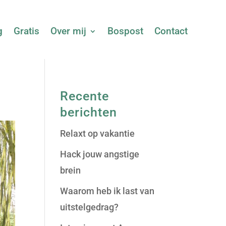
g
Gratis
Over mij
Bospost
Contact
Recente
berichten
Relaxt op vakantie
Hack jouw angstige
brein
Waarom heb ik last van
uitstelgedrag?