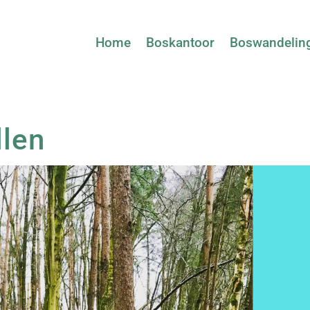
Home
Boskantoor
Boswandelin
llen