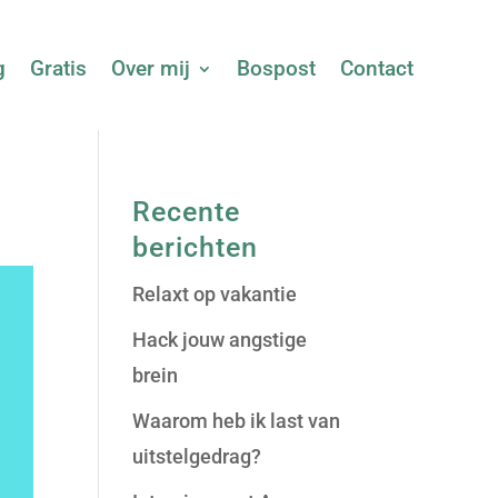
g
Gratis
Over mij
Bospost
Contact
Recente
berichten
Relaxt op vakantie
Hack jouw angstige
brein
Waarom heb ik last van
uitstelgedrag?