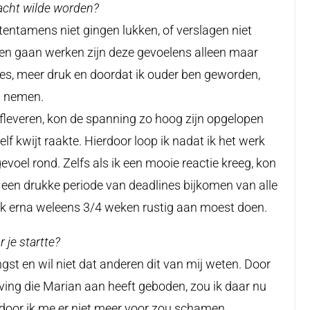
acht wilde worden?
 tentamens niet gingen lukken, of verslagen niet
en gaan werken zijn deze gevoelens alleen maar
nes, meer druk en doordat ik ouder ben geworden,
n nemen.
fleveren, kon de spanning zo hoog zijn opgelopen
elf kwijt raakte. Hierdoor loop ik nadat ik het werk
gevoel rond. Zelfs als ik een mooie reactie kreeg, kon
 na een drukke periode van deadlines bijkomen van alle
ik erna weleens 3/4 weken rustig aan moest doen.
r je startte?
st en wil niet dat anderen dit van mij weten. Door
ving die Marian aan heeft geboden, zou ik daar nu
rdoor ik me er niet meer voor zou schamen.